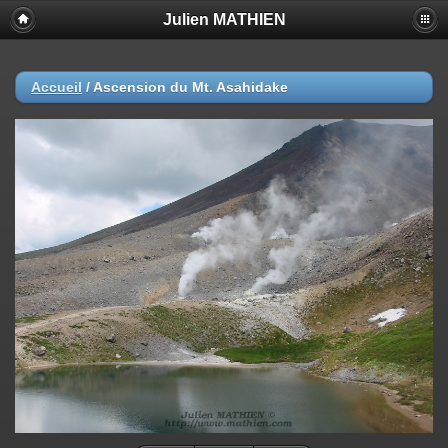
Julien MATHIEN
Accueil
/
Ascension du Mt. Asahidake